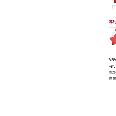
專
VRV
VR
在過
擔也