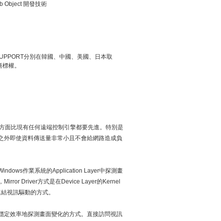
b Object 開發技術
SUPPORT分別在韓國、中國、美國、日本取
商標權。
定性方面比現有任何遠端控制引擎都要先進。特別是
之外即使資料傳送量非常小且不會給網路造成負
dows作業系統的Application Layer中探測畫
ror Driver方式是在Device Layer的Kernel
接連結視訊驅動的方式。
穩定效率地探測畫面變化的方式。直接訪問視訊