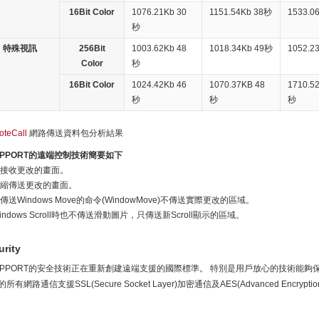
16Bit Color
1076.21Kb 30
1151.54Kb 38秒
1533.0
秒
特殊視訊
256Bit
1003.62Kb 48
1018.34Kb 49秒
1052.2
Color
秒
16Bit Color
1024.42Kb 46
1070.37KB 48
1710.5
秒
秒
秒
teCall
網路傳送資料包分析結果
UPPORT的遠端控制技術簡要如下
接收更改的畫面。
縮傳送更改的畫面。
傳送Windows Move的命令(WindowMove)不傳送實際更改的區域。
indows Scroll時也不傳送滑動圖片，只傳送新Scroll顯示的區域。
urity
UPPORT的安全技術正在重新創建遠端支援的國際標準。 特別是用戶放心的技術能夠保
所有網路通信支援SSL(Secure Socket Layer)加密通信及AES(Advanced Encryptio