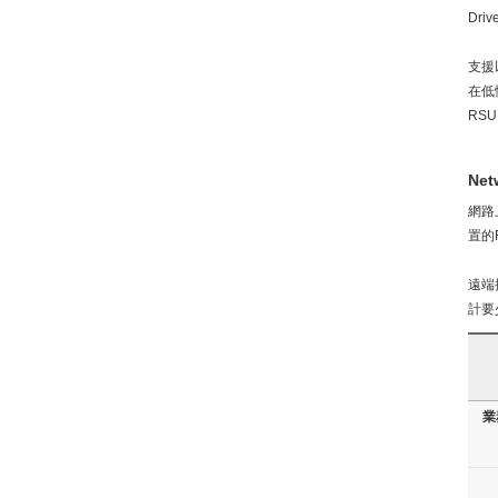
Dr
支援以
在低
RS
Net
網路
置的
遠端
計要
業