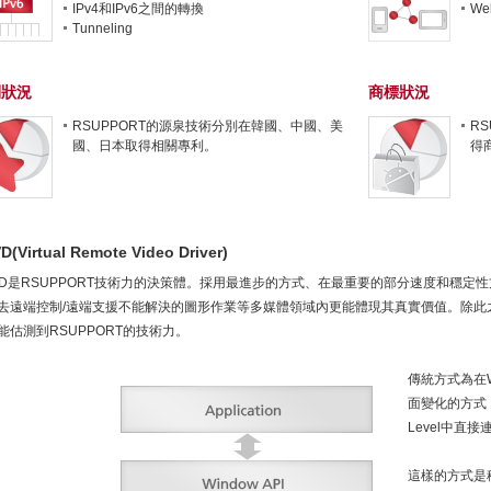
IPv4和IPv6之間的轉換
We
Tunneling
利狀況
商標狀況
RSUPPORT的源泉技術分別在韓國、中國、美
R
國、日本取得相關專利。
得
D(Virtual Remote Video Driver)
VD是RSUPPORT技術力的決策體。採用最進步的方式、在最重要的部分速度和穩
去遠端控制/遠端支援不能解決的圖形作業等多媒體領域內更能體現其真實價值。除此
能估測到RSUPPORT的技術力。
傳統方式為在Win
面變化的方式，Mir
Level中直
這樣的方式是