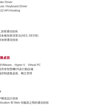
nter Driver
se / Keyboard Driver
32 API Hooking
SL加密通信技術
各種加密演算法(AES, DES等)
時加密通信技術
擬桌面
VMware、Hyper-V、Virtual PC
援所有智慧機OS及行動設備
端控制虛擬桌面、獨立管理
n
SP構造設計技術
plication 和 Web 伺服器之間的通信技術