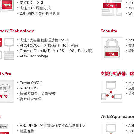
支持DDI、GDI
Pri
高速JPEG壓縮方式
Mou
20比特以內資料包傳送量
Win
work Technology
Security
高速 / 大容量包處理技術 (SSP)
S
PROTOCOL 分析技術(HTTP, FTP等)
實現
Firewall Friendly Tech. (IPS、 IDS、Proxy等)
即
VOIP Technology
l vPro
支援行動設備、虛
Power On/Off
支持
ROM BIOS
支
遠端控制台、遠端安裝
遠
資產綜合管理
6
Web2Applicatio
RSUPPORT的所有遠端支援產品應用IPv6
A
雙重堆疊
Ap