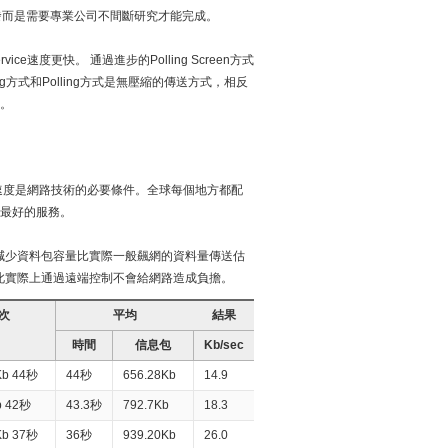
開發而是需要專業公司不間斷研究才能完成。
rvice速度更快。 通過進步的Polling Screen方式
ng方式和Polling方式是無壓縮的傳送方式，相反
點。
快速度是網路技術的必要條件。全球每個地方都配
障最好的服務。
減少資料包容量比實際一般飆網的資料量傳送估
。因此實際上通過遠端控制不會給網路造成負擔。
3次
平均
結果
時間
信息包
Kb/sec
Kb 44秒
44秒
656.28Kb
14.9
b 42秒
43.3秒
792.7Kb
18.3
Kb 37秒
36秒
939.20Kb
26.0