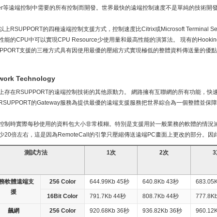
iver等遠端控制中需要的所有控制而開發。世界最快的遠端控制速度不是單純的技術
上RSUPPORT的四種遠端控制支援方式，控制速度比Citrix或Microsoft Terminal Se
性能的CPU中可以實現CPU Resource少使用量和最高性能的演算法。 現有的Hooki
UPPORT支援的三種方式具有因使用最優的壓縮方式實現極低的整體資料傳送量的優
work Technology
上存在RSUPPORT的遠端控制技術的其他原動力。 網路擁有互聯網的所有功能，
RSUPPORT的Gateway服務為提供最優的遠端支援服務把世界綜合為一個整體並保
控制時實際每秒使用的資料包大小非常模糊。特別是支援用於一般業務的軟體的情況
少20倍左右，這是因為RemoteCall的引擎只壓縮傳送遠端PC畫面上更改的部分
測試方法
1次
2次
務軟體遠端支
256 Color
644.99Kb 45秒
640.8Kb 43秒
683.05
援
16Bit Color
791.7Kb 44秒
808.7Kb 44秒
777.8K
飆網
256 Color
920.68Kb 36秒
936.82Kb 36秒
960.12