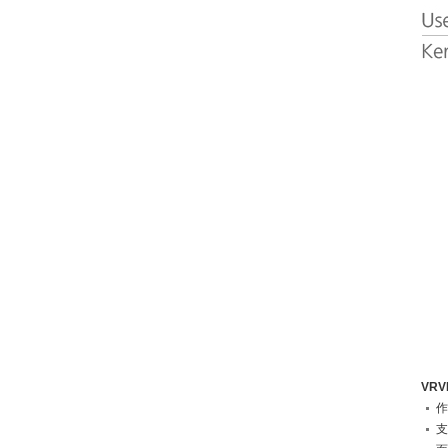
VR
作
支