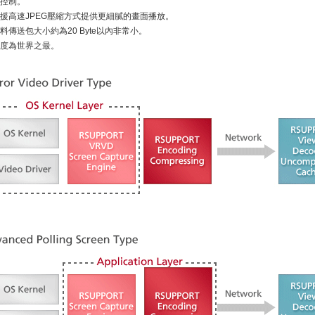
控制。
援高速JPEG壓縮方式提供更細膩的畫面播放。
料傳送包大小約為20 Byte以內非常小。
度為世界之最。