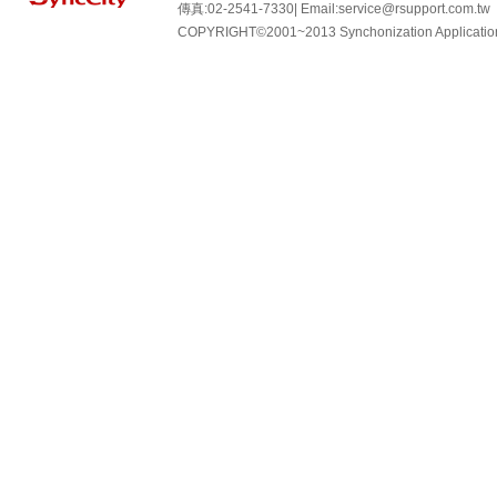
傳真:02-2541-7330| Email:
service@rsupport.com.tw
COPYRIGHT©2001~2013 Synchonization Applicati